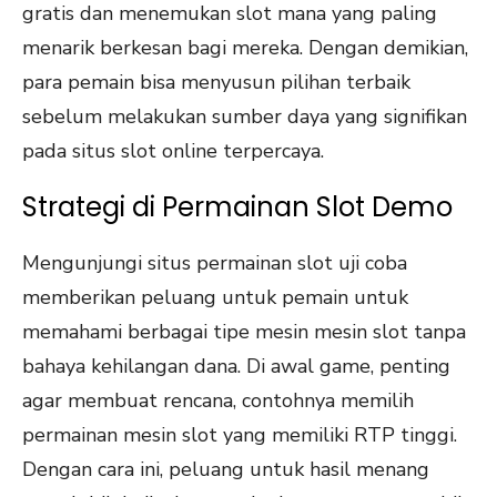
gratis dan menemukan slot mana yang paling
menarik berkesan bagi mereka. Dengan demikian,
para pemain bisa menyusun pilihan terbaik
sebelum melakukan sumber daya yang signifikan
pada situs slot online terpercaya.
Strategi di Permainan Slot Demo
Mengunjungi situs permainan slot uji coba
memberikan peluang untuk pemain untuk
memahami berbagai tipe mesin mesin slot tanpa
bahaya kehilangan dana. Di awal game, penting
agar membuat rencana, contohnya memilih
permainan mesin slot yang memiliki RTP tinggi.
Dengan cara ini, peluang untuk hasil menang