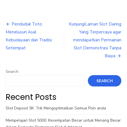
Post
Penduduk Toto:
KunjungiLaman Slot Daring
navigation
Menelusuri Asal
Yang Terpercaya agar
Kebudayaan dan Tradisi
mendapatkan Permainan
Setempat
Slot Demonstrasi Tanpa
Biaya
Search
SEARCH
Recent Posts
Slot Deposit 5K: Trik Mengoptimalkan Semua Poin anda
Mempelajari Slot 5000: Kesempatan Besar untuk Menang Besar