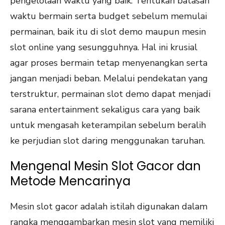
pengelolaan waktu yang baik. Tentukan batasan
waktu bermain serta budget sebelum memulai
permainan, baik itu di slot demo maupun mesin
slot online yang sesungguhnya. Hal ini krusial
agar proses bermain tetap menyenangkan serta
jangan menjadi beban. Melalui pendekatan yang
terstruktur, permainan slot demo dapat menjadi
sarana entertainment sekaligus cara yang baik
untuk mengasah keterampilan sebelum beralih
ke perjudian slot daring menggunakan taruhan.
Mengenal Mesin Slot Gacor dan
Metode Mencarinya
Mesin slot gacor adalah istilah digunakan dalam
rangka menggambarkan mesin slot yang memiliki