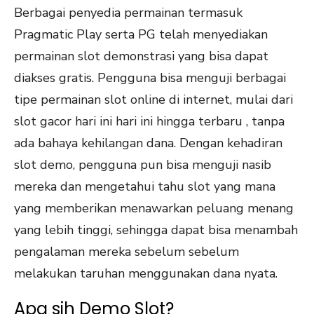
Berbagai penyedia permainan termasuk
Pragmatic Play serta PG telah menyediakan
permainan slot demonstrasi yang bisa dapat
diakses gratis. Pengguna bisa menguji berbagai
tipe permainan slot online di internet, mulai dari
slot gacor hari ini hari ini hingga terbaru , tanpa
ada bahaya kehilangan dana. Dengan kehadiran
slot demo, pengguna pun bisa menguji nasib
mereka dan mengetahui tahu slot yang mana
yang memberikan menawarkan peluang menang
yang lebih tinggi, sehingga dapat bisa menambah
pengalaman mereka sebelum sebelum
melakukan taruhan menggunakan dana nyata.
Apa sih Demo Slot?