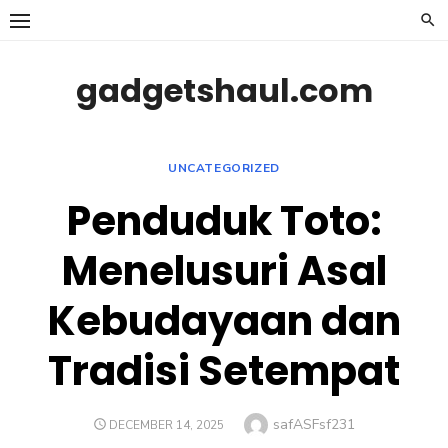
Skip
to
content
gadgetshaul.com
UNCATEGORIZED
Penduduk Toto:
Menelusuri Asal
Kebudayaan dan
Tradisi Setempat
Author
safASFsf231
POSTED
DECEMBER 14, 2025
ON