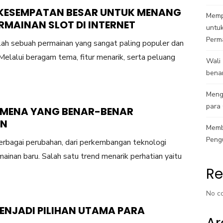
: KESEMPATAN BESAR UNTUK MENANG
Memp
RMAINAN SLOT DI INTERNET
untu
Perma
alah sebuah permainan yang sangat paling populer dan
Melalui beragam tema, fitur menarik, serta peluang
Wali
bena
Meng
para
NOMENA YANG BENAR-BENAR
AN
Memb
Peng
berbagai perubahan, dari perkembangan teknologi
ainan baru. Salah satu trend menarik perhatian yaitu
R
No c
ENJADI PILIHAN UTAMA PARA