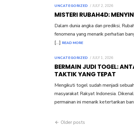
POSTED
UNCATEGORIZED
JULY 2, 2026
ON
MISTERI RUBAH4D: MENYI
Dalam dunia angka dan prediksi, Ruba
fenomena yang menarik perhatian bany
[…]
READ MORE
POSTED
UNCATEGORIZED
JULY 1, 2026
ON
BERMAIN JUDI TOGEL: AN
TAKTIK YANG TEPAT
Mengikuti togel sudah menjadi sebuah
masyarakat Rakyat Indonesia. Dikena
permainan ini menarik ketertarikan ba
Posts
Older posts
navigation