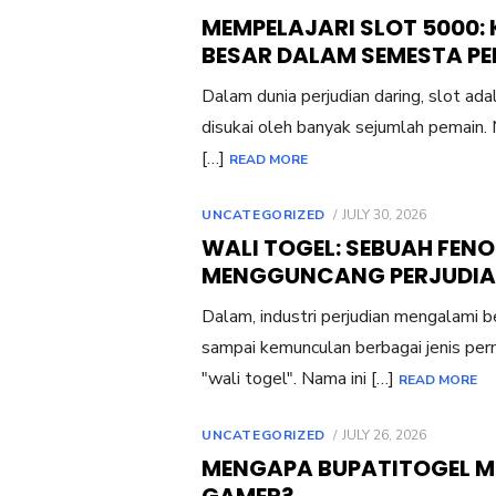
ON
MEMPELAJARI SLOT 5000
BESAR DALAM SEMESTA PE
Dalam dunia perjudian daring, slot ad
disukai oleh banyak sejumlah pemain. 
[…]
READ MORE
POSTED
UNCATEGORIZED
JULY 30, 2026
ON
WALI TOGEL: SEBUAH FE
MENGGUNCANG PERJUDI
Dalam, industri perjudian mengalami 
sampai kemunculan berbagai jenis perm
"wali togel". Nama ini […]
READ MORE
POSTED
UNCATEGORIZED
JULY 26, 2026
ON
MENGAPA BUPATITOGEL M