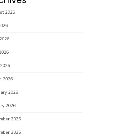
chives
st 2026
2026
 2026
2026
 2026
h 2026
uary 2026
ary 2026
mber 2025
mber 2025