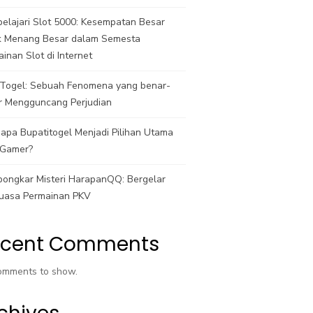
elajari Slot 5000: Kesempatan Besar
k Menang Besar dalam Semesta
inan Slot di Internet
 Togel: Sebuah Fenomena yang benar-
r Mengguncang Perjudian
apa Bupatitogel Menjadi Pilihan Utama
 Gamer?
ongkar Misteri HarapanQQ: Bergelar
uasa Permainan PKV
ecent Comments
omments to show.