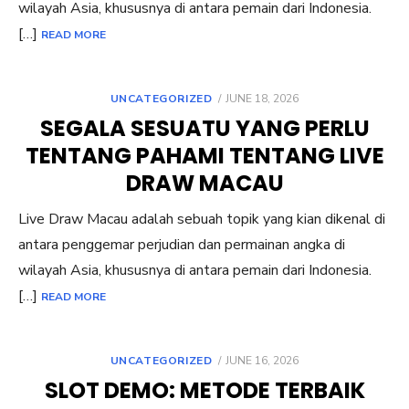
wilayah Asia, khususnya di antara pemain dari Indonesia.
[…]
READ MORE
POSTED
UNCATEGORIZED
JUNE 18, 2026
ON
SEGALA SESUATU YANG PERLU
TENTANG PAHAMI TENTANG LIVE
DRAW MACAU
Live Draw Macau adalah sebuah topik yang kian dikenal di
antara penggemar perjudian dan permainan angka di
wilayah Asia, khususnya di antara pemain dari Indonesia.
[…]
READ MORE
POSTED
UNCATEGORIZED
JUNE 16, 2026
ON
SLOT DEMO: METODE TERBAIK