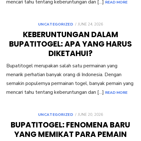
mencari tahu tentang keberuntungan dan […]
READ MORE
POSTED
UNCATEGORIZED
JUNE 24, 2026
ON
KEBERUNTUNGAN DALAM
BUPATITOGEL: APA YANG HARUS
DIKETAHUI?
Bupatitogel merupakan salah satu permainan yang
menarik perhatian banyak orang di Indonesia. Dengan
semakin populernya permainan togel, banyak pemain yang
mencari tahu tentang keberuntungan dan […]
READ MORE
POSTED
UNCATEGORIZED
JUNE 20, 2026
ON
BUPATITOGEL: FENOMENA BARU
YANG MEMIKAT PARA PEMAIN