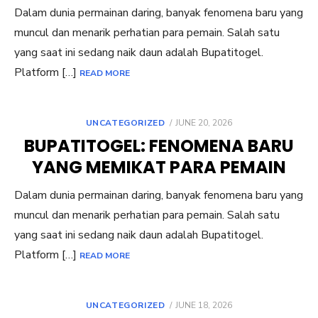
Dalam dunia permainan daring, banyak fenomena baru yang
muncul dan menarik perhatian para pemain. Salah satu
yang saat ini sedang naik daun adalah Bupatitogel.
Platform […]
READ MORE
POSTED
UNCATEGORIZED
JUNE 20, 2026
ON
BUPATITOGEL: FENOMENA BARU
YANG MEMIKAT PARA PEMAIN
Dalam dunia permainan daring, banyak fenomena baru yang
muncul dan menarik perhatian para pemain. Salah satu
yang saat ini sedang naik daun adalah Bupatitogel.
Platform […]
READ MORE
POSTED
UNCATEGORIZED
JUNE 18, 2026
ON