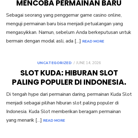
MENCOBA PERMAINAN BARU
Sebagai seorang yang penggemar game casino online,
menguji permainan baru bisa menjadi petualangan yang
mengasyikkan. Namun, sebelum Anda berkeputusan untuk
bermain dengan modal asli, ada […]
READ MORE
POSTED
UNCATEGORIZED
JUNE 14, 2026
ON
SLOT KUDA: HIBURAN SLOT
PALING POPULER DI INDONESIA.
Di tengah hype dari permainan daring, permainan Kuda Slot
menjadi sebagai pilihan hiburan slot paling populer di
Indonesia. Kuda Slot memberikan beragam permainan
yang menarik […]
READ MORE