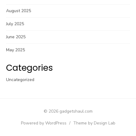
August 2025
July 2025
June 2025
May 2025
Categories
Uncategorized
© 2026 gadgetshaul.com
Powered by WordPress
/
Theme by Design Lab