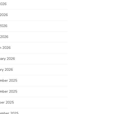
2026
 2026
2026
 2026
h 2026
uary 2026
ary 2026
mber 2025
mber 2025
ber 2025
ember 2025