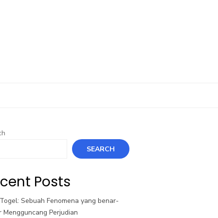
ch
SEARCH
cent Posts
 Togel: Sebuah Fenomena yang benar-
r Mengguncang Perjudian