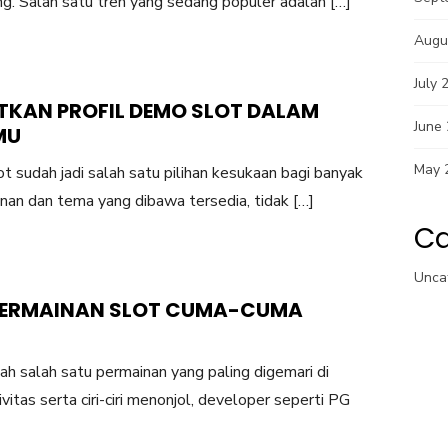
ng. Salah satu tren yang sedang populer adalah […]
Augu
July 
KAN PROFIL DEMO SLOT DALAM
June
MU
May 
t sudah jadi salah satu pilihan kesukaan bagi banyak
nan dan tema yang dibawa tersedia, tidak […]
Ca
Unca
PERMAINAN SLOT CUMA-CUMA
ah salah satu permainan yang paling digemari di
tas serta ciri-ciri menonjol, developer seperti PG