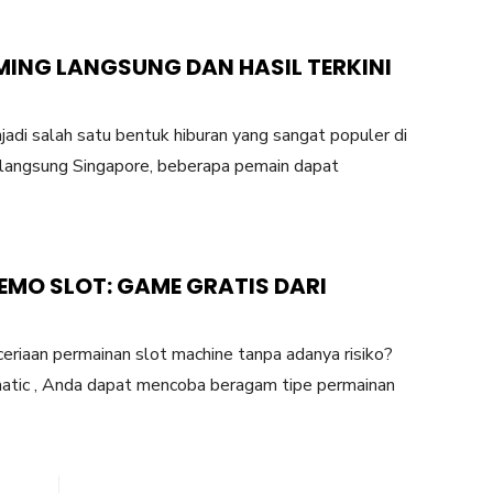
MING LANGSUNG DAN HASIL TERKINI
di salah satu bentuk hiburan yang sangat populer di
 langsung Singapore, beberapa pemain dapat
MO SLOT: GAME GRATIS DARI
riaan permainan slot machine tanpa adanya risiko?
matic , Anda dapat mencoba beragam tipe permainan