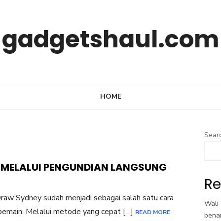
gadgetshaul.com
HOME
Sear
MELALUI PENGUNDIAN LANGSUNG
Re
Draw Sydney sudah menjadi sebagai salah satu cara
Wali
a pemain. Melalui metode yang cepat […]
READ MORE
bena