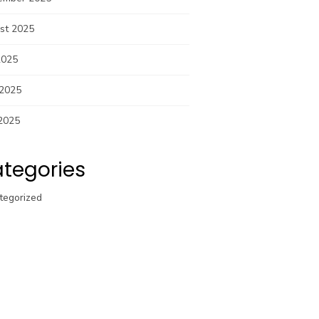
st 2025
2025
 2025
2025
tegories
tegorized