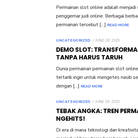
Permainan slot online adalah menjadi 
penggemar judi online. Berbagai berbag
permainan tersebut […]
READ MORE
POSTED
UNCATEGORIZED
JUNE 28, 2025
ON
DEMO SLOT: TRANSFORMAS
TANPA HARUS TARUH
Dunia permainan permainan slot online
tertarik ingin untuk mengetes nasib se
dengan […]
READ MORE
POSTED
UNCATEGORIZED
JUNE 26, 2025
ON
TEBAK ANGKA: TREN PERM
NGEHITS!
Di era di mana teknologi dan kreativit