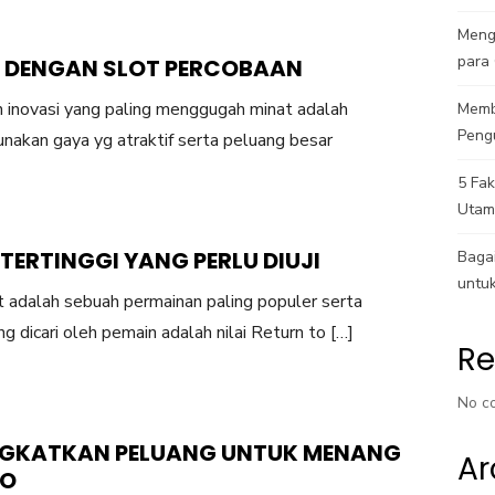
Meng
para
ES DENGAN SLOT PERCOBAAN
h inovasi yang paling menggugah minat adalah
Memb
Peng
akan gaya yg atraktif serta peluang besar
5 Fa
Utam
 TERTINGGI YANG PERLU DIUJI
Bagai
untu
ot adalah sebuah permainan paling populer serta
g dicari oleh pemain adalah nilai Return to […]
R
No c
INGKATKAN PELUANG UNTUK MENANG
Ar
MO