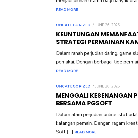
menjadi pilihan utama bagi banyak ora
READ MORE
POSTED
UNCATEGORIZED
JUNE 26, 2025
ON
KEUNTUNGAN MEMANFAAT
STRATEGI PERMAINAN KA
Dalam ranah perjudian daring, game slo
pemakai. Dengan berbagai tipe permai
READ MORE
POSTED
UNCATEGORIZED
JUNE 26, 2025
ON
MENGGALI KESENANGAN 
BERSAMA PGSOFT
Dalam alam perjudian online, slot adal
kalangan pemain. Dengan ragam kreativi
Soft […]
READ MORE