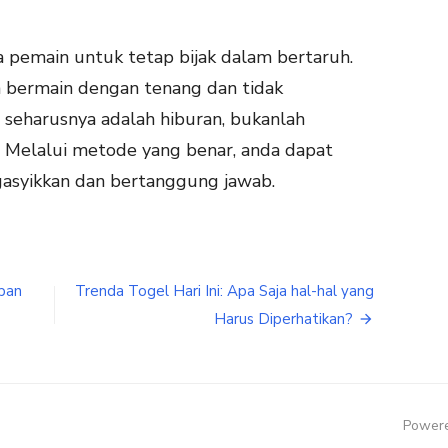
a pemain untuk tetap bijak dalam bertaruh.
bermain dengan tenang dan tidak
seharusnya adalah hiburan, bukanlah
Melalui metode yang benar, anda dapat
gasyikkan dan bertanggung jawab.
pan
Trenda Togel Hari Ini: Apa Saja hal-hal yang
Harus Diperhatikan?
Powere