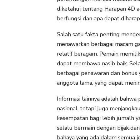
diketahui tentang Harapan 4D a
berfungsi dan apa dapat diharapk
Salah satu fakta penting menge
menawarkan berbagai macam g
relatif beragam. Pemain memilik
dapat membawa nasib baik. Sela
berbagai penawaran dan bonus 
anggota lama, yang dapat meni
Informasi lainnya adalah bahwa p
nasional, tetapi juga menjangkau
kesempatan bagi lebih jumalh ya
selalu bermain dengan bijak d
bahaya yang ada dalam semua je