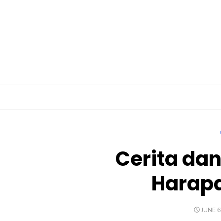
Skip
to
content
Cerita dan
Harapa
POSTE
JUNE 6
ON