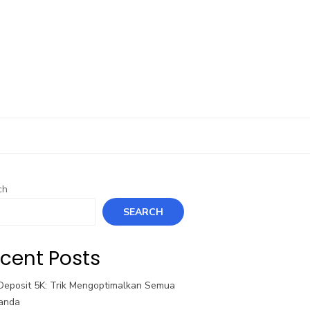
ch
SEARCH
cent Posts
 Deposit 5K: Trik Mengoptimalkan Semua
 anda