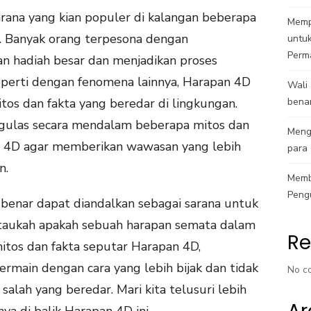
arana yang kian populer di kalangan beberapa
Memp
. Banyak orang terpesona dengan
untu
Perma
 hadiah besar dan menjadikan proses
seperti dengan fenomena lainnya, Harapan 4D
Wali
itos dan fakta yang beredar di lingkungan.
bena
engulas secara mendalam beberapa mitos dan
Meng
an 4D agar memberikan wawasan yang lebih
para
n.
Memb
Peng
enar dapat diandalkan sebagai sarana untuk
 Ataukah apakah sebuah harapan semata dalam
R
tos dan fakta seputar Harapan 4D,
ermain dengan cara yang lebih bijak dan tidak
No c
salah yang beredar. Mari kita telusuri lebih