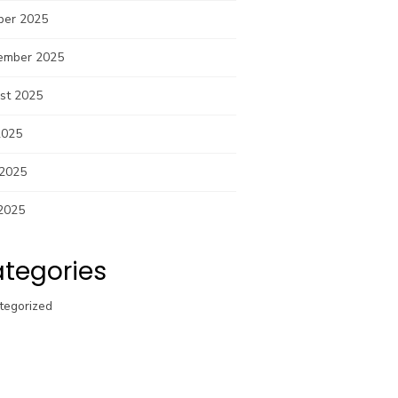
ber 2025
ember 2025
st 2025
2025
 2025
2025
tegories
tegorized