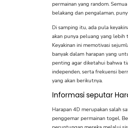
permainan yang random. Semua 
belakang dan pengalaman, pun
Di samping itu, ada pula keyaki
akan punya peluang yang lebih 
Keyakinan ini memotivasi sejum
banyak dalam harapan yang untu
penting agar diketahui bahwa t
independen, serta frekuensi ber
yang akan berikutnya.
Informasi seputar Ha
Harapan 4D merupakan salah sat
penggemar permainan togel. Ber
peruntungan mereka melalui sis