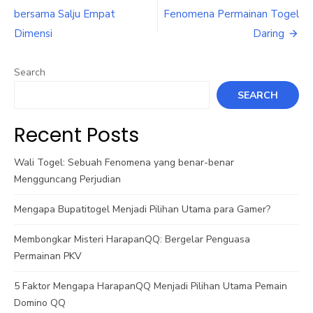
navigation
bersama Salju Empat
Fenomena Permainan Togel
Dimensi
Daring
Search
SEARCH
Recent Posts
Wali Togel: Sebuah Fenomena yang benar-benar
Mengguncang Perjudian
Mengapa Bupatitogel Menjadi Pilihan Utama para Gamer?
Membongkar Misteri HarapanQQ: Bergelar Penguasa
Permainan PKV
5 Faktor Mengapa HarapanQQ Menjadi Pilihan Utama Pemain
Domino QQ