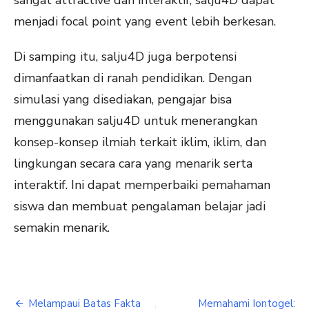
sangat attractive dan interaktif, salju4D dapat
menjadi focal point yang event lebih berkesan.
Di samping itu, salju4D juga berpotensi
dimanfaatkan di ranah pendidikan. Dengan
simulasi yang disediakan, pengajar bisa
menggunakan salju4D untuk menerangkan
konsep-konsep ilmiah terkait iklim, iklim, dan
lingkungan secara cara yang menarik serta
interaktif. Ini dapat memperbaiki pemahaman
siswa dan membuat pengalaman belajar jadi
semakin menarik.
Post
Melampaui Batas Fakta
Memahami Iontogel: