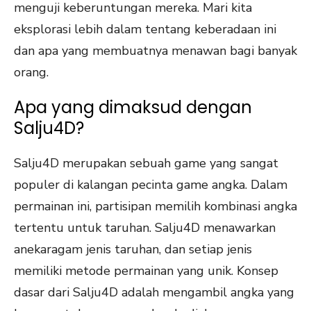
menguji keberuntungan mereka. Mari kita
eksplorasi lebih dalam tentang keberadaan ini
dan apa yang membuatnya menawan bagi banyak
orang.
Apa yang dimaksud dengan
Salju4D?
Salju4D merupakan sebuah game yang sangat
populer di kalangan pecinta game angka. Dalam
permainan ini, partisipan memilih kombinasi angka
tertentu untuk taruhan. Salju4D menawarkan
anekaragam jenis taruhan, dan setiap jenis
memiliki metode permainan yang unik. Konsep
dasar dari Salju4D adalah mengambil angka yang