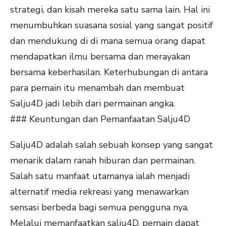
strategi, dan kisah mereka satu sama lain. Hal ini
menumbuhkan suasana sosial yang sangat positif
dan mendukung di di mana semua orang dapat
mendapatkan ilmu bersama dan merayakan
bersama keberhasilan. Keterhubungan di antara
para pemain itu menambah dan membuat
Salju4D jadi lebih dari permainan angka.
### Keuntungan dan Pemanfaatan Salju4D
Salju4D adalah salah sebuah konsep yang sangat
menarik dalam ranah hiburan dan permainan.
Salah satu manfaat utamanya ialah menjadi
alternatif media rekreasi yang menawarkan
sensasi berbeda bagi semua pengguna nya.
Melalui memanfaatkan salju4D, pemain dapat