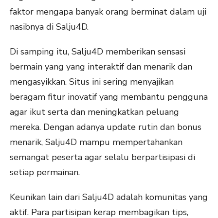
faktor mengapa banyak orang berminat dalam uji
nasibnya di Salju4D.
Di samping itu, Salju4D memberikan sensasi
bermain yang yang interaktif dan menarik dan
mengasyikkan. Situs ini sering menyajikan
beragam fitur inovatif yang membantu pengguna
agar ikut serta dan meningkatkan peluang
mereka. Dengan adanya update rutin dan bonus
menarik, Salju4D mampu mempertahankan
semangat peserta agar selalu berpartisipasi di
setiap permainan.
Keunikan lain dari Salju4D adalah komunitas yang
aktif. Para partisipan kerap membagikan tips,