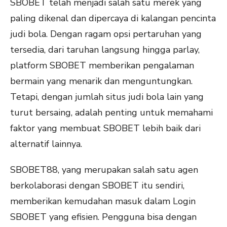
SBOBET telah menjadi salah satu merek yang
paling dikenal dan dipercaya di kalangan pencinta
judi bola. Dengan ragam opsi pertaruhan yang
tersedia, dari taruhan langsung hingga parlay,
platform SBOBET memberikan pengalaman
bermain yang menarik dan menguntungkan.
Tetapi, dengan jumlah situs judi bola lain yang
turut bersaing, adalah penting untuk memahami
faktor yang membuat SBOBET lebih baik dari
alternatif lainnya.
SBOBET88, yang merupakan salah satu agen
berkolaborasi dengan SBOBET itu sendiri,
memberikan kemudahan masuk dalam Login
SBOBET yang efisien. Pengguna bisa dengan