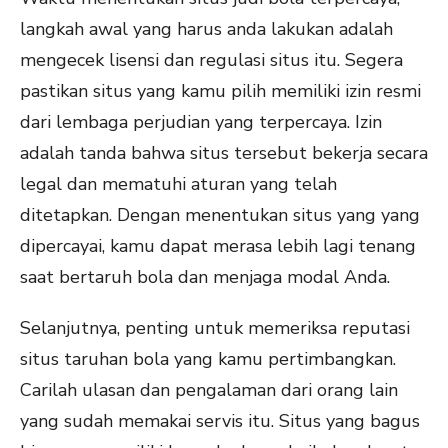
langkah awal yang harus anda lakukan adalah
mengecek lisensi dan regulasi situs itu. Segera
pastikan situs yang kamu pilih memiliki izin resmi
dari lembaga perjudian yang terpercaya. Izin
adalah tanda bahwa situs tersebut bekerja secara
legal dan mematuhi aturan yang telah
ditetapkan. Dengan menentukan situs yang yang
dipercayai, kamu dapat merasa lebih lagi tenang
saat bertaruh bola dan menjaga modal Anda.
Selanjutnya, penting untuk memeriksa reputasi
situs taruhan bola yang kamu pertimbangkan.
Carilah ulasan dan pengalaman dari orang lain
yang sudah memakai servis itu. Situs yang bagus