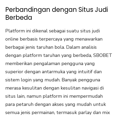
Perbandingan dengan Situs Judi
Berbeda
Platform ini dikenal sebagai suatu situs judi
online berbasis terpercaya yang menawarkan
berbagai jenis taruhan bola. Dalam analisis
dengan platform taruhan yang berbeda, SBOBET
memberikan pengalaman pengguna yang
superior dengan antarmuka yang intuitif dan
sistem login yang mudah. Banyak pengguna
merasa kesulitan dengan kesulitan navigasi di
situs lain, namun platform ini mempermudah
para petaruh dengan akses yang mudah untuk
semua jenis permainan, termasuk parlay dan mix