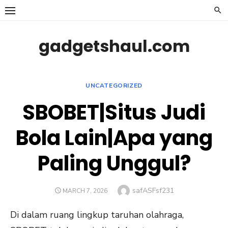
Skip
to
content
gadgetshaul.com
UNCATEGORIZED
SBOBET|Situs Judi
Bola Lain|Apa yang
Paling Unggul?
Author
safASFsf231
POSTED
MARCH 7, 2026
ON
Di dalam ruang lingkup taruhan olahraga,