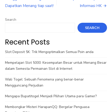
navigation
Dapatkan Menang tiap saat!
Informasi HK
Search
SEARCH
Recent Posts
Slot Deposit 5K: Trik Mengoptimalkan Semua Poin anda
Mempelajari Slot 5000: Kesempatan Besar untuk Menang Besar
dalam Semesta Permainan Slot di Internet
Wali Togel: Sebuah Fenomena yang benar-benar
Mengguncang Perjudian
Mengapa Bupatitogel Menjadi Pilihan Utama para Gamer?
Membongkar Misteri HarapanQQ: Bergelar Penguasa