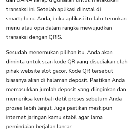
dan DANA kerap digunakan untuk melakukan
transaksi ini. Setelah aplikasi diinstal di
smartphone Anda, buka aplikasi itu lalu temukan
menu atau opsi dalam rangka mewujudkan
transaksi dengan QRIS.
Sesudah menemukan pilihan itu, Anda akan
diminta untuk scan kode QR yang disediakan oleh
pihak website slot gacor. Kode QR tersebut
biasanya akan di halaman deposit. Pastikan Anda
memasukkan jumlah deposit yang diinginkan dan
memeriksa kembali detil proses sebelum Anda
proses lebih lanjut. Juga pastikan meskipun
internet jaringan kamu stabil agar lama
pemindaian berjalan lancar.