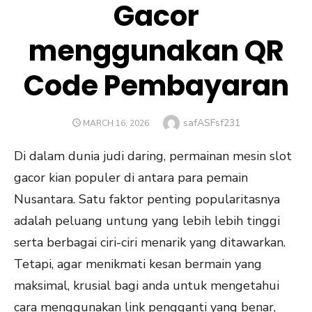
Gacor
menggunakan QR
Code Pembayaran
Author
safASFsf231
POSTED
MARCH 16, 2026
ON
Di dalam dunia judi daring, permainan mesin slot
gacor kian populer di antara para pemain
Nusantara. Satu faktor penting popularitasnya
adalah peluang untung yang lebih lebih tinggi
serta berbagai ciri-ciri menarik yang ditawarkan.
Tetapi, agar menikmati kesan bermain yang
maksimal, krusial bagi anda untuk mengetahui
cara menggunakan link pengganti yang benar,