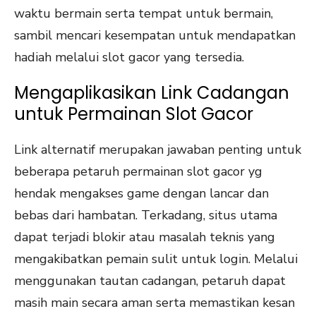
waktu bermain serta tempat untuk bermain,
sambil mencari kesempatan untuk mendapatkan
hadiah melalui slot gacor yang tersedia.
Mengaplikasikan Link Cadangan
untuk Permainan Slot Gacor
Link alternatif merupakan jawaban penting untuk
beberapa petaruh permainan slot gacor yg
hendak mengakses game dengan lancar dan
bebas dari hambatan. Terkadang, situs utama
dapat terjadi blokir atau masalah teknis yang
mengakibatkan pemain sulit untuk login. Melalui
menggunakan tautan cadangan, petaruh dapat
masih main secara aman serta memastikan kesan