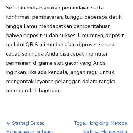
Setelah melaksanakan pemindaian serta
konfirmasi pembayaran, tunggu beberapa detik
hingga kamu mendapatkan pemberitahuan
bahwa deposit sudah sukses. Umumnya, deposit
melalui QRIS ini mudah akan diproses secara
cepat, sehingga Anda bisa cepat memulai
permainan di game slot gacor yang Anda
inginkan. Jika ada kendala, jangan ragu untuk
mengontak layanan pelanggan dalam rangka
memperoleh bantuan.
Post
Strategi Cerdas
Togel Hongkong: Metode
Menggunakan Iontogel:
Optimal Memperoleh