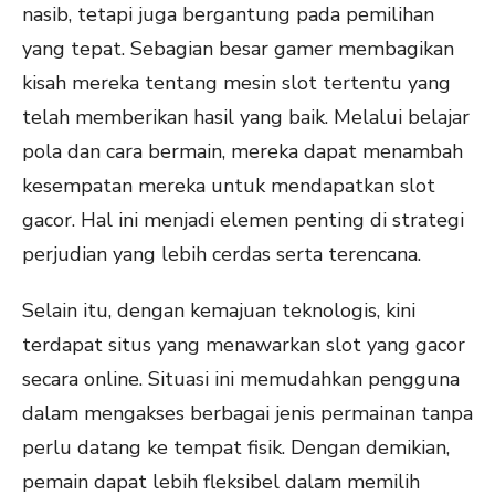
nasib, tetapi juga bergantung pada pemilihan
yang tepat. Sebagian besar gamer membagikan
kisah mereka tentang mesin slot tertentu yang
telah memberikan hasil yang baik. Melalui belajar
pola dan cara bermain, mereka dapat menambah
kesempatan mereka untuk mendapatkan slot
gacor. Hal ini menjadi elemen penting di strategi
perjudian yang lebih cerdas serta terencana.
Selain itu, dengan kemajuan teknologis, kini
terdapat situs yang menawarkan slot yang gacor
secara online. Situasi ini memudahkan pengguna
dalam mengakses berbagai jenis permainan tanpa
perlu datang ke tempat fisik. Dengan demikian,
pemain dapat lebih fleksibel dalam memilih