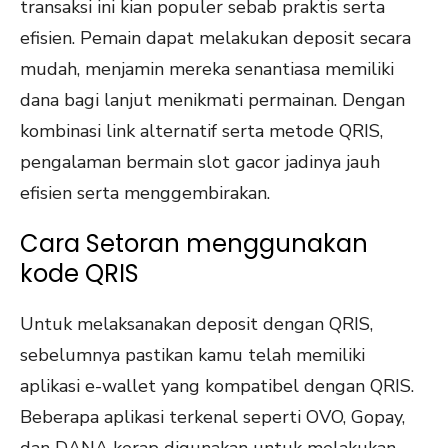
transaksi ini kian populer sebab praktis serta
efisien. Pemain dapat melakukan deposit secara
mudah, menjamin mereka senantiasa memiliki
dana bagi lanjut menikmati permainan. Dengan
kombinasi link alternatif serta metode QRIS,
pengalaman bermain slot gacor jadinya jauh
efisien serta menggembirakan.
Cara Setoran menggunakan
kode QRIS
Untuk melaksanakan deposit dengan QRIS,
sebelumnya pastikan kamu telah memiliki
aplikasi e-wallet yang kompatibel dengan QRIS.
Beberapa aplikasi terkenal seperti OVO, Gopay,