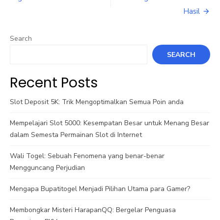
Hasil
Search
SEARCH
Recent Posts
Slot Deposit 5K: Trik Mengoptimalkan Semua Poin anda
Mempelajari Slot 5000: Kesempatan Besar untuk Menang Besar
dalam Semesta Permainan Slot di Internet
Wali Togel: Sebuah Fenomena yang benar-benar
Mengguncang Perjudian
Mengapa Bupatitogel Menjadi Pilihan Utama para Gamer?
Membongkar Misteri HarapanQQ: Bergelar Penguasa