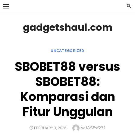
Skip
to
content
gadgetshaul.com
UNCATEGORIZED
SBOBET88 versus
SBOBET88:
Komparasi dan
Fitur Unggulan
Author
safASFsf231
POSTED
FEBRUARY 3, 2026
ON