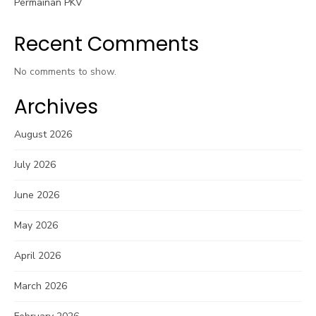
Permainan PKV
Recent Comments
No comments to show.
Archives
August 2026
July 2026
June 2026
May 2026
April 2026
March 2026