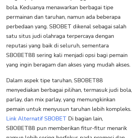
bola. Keduanya menawarkan berbagai tipe
permainan dan taruhan, namun ada beberapa
perbedaan yang. SBOBET dikenal sebagai salah
satu situs judi olahraga terpercaya dengan
reputasi yang baik di seluruh, sementara
SBOBET88 sering kali menjadi opsi bagi pemain
yang ingin beragam dan akses yang mudah akses.
Dalam aspek tipe taruhan, SBOBET88
menyediakan berbagai pilihan, termasuk judi bola,
parlay, dan mix parlay, yang memungkinkan
pemain untuk menyusun taruhan lebih kompleks.
Link Alternatif SBOBET
Di bagian lain,
SBOBET88 pun memberikan fitur-fitur menarik
namun lebih sering berfokus pada promosi dan