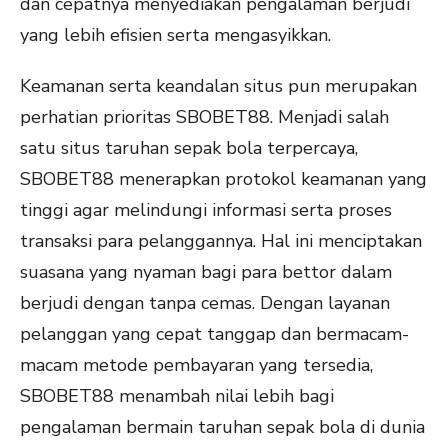
dan cepatnya menyediakan pengalaman berjudi
yang lebih efisien serta mengasyikkan.
Keamanan serta keandalan situs pun merupakan
perhatian prioritas SBOBET88. Menjadi salah
satu situs taruhan sepak bola terpercaya,
SBOBET88 menerapkan protokol keamanan yang
tinggi agar melindungi informasi serta proses
transaksi para pelanggannya. Hal ini menciptakan
suasana yang nyaman bagi para bettor dalam
berjudi dengan tanpa cemas. Dengan layanan
pelanggan yang cepat tanggap dan bermacam-
macam metode pembayaran yang tersedia,
SBOBET88 menambah nilai lebih bagi
pengalaman bermain taruhan sepak bola di dunia