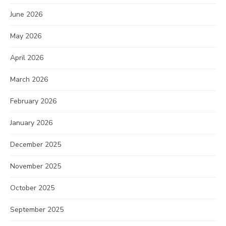
June 2026
May 2026
April 2026
March 2026
February 2026
January 2026
December 2025
November 2025
October 2025
September 2025