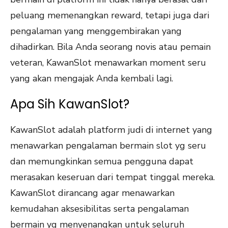
peluang memenangkan reward, tetapi juga dari
pengalaman yang menggembirakan yang
dihadirkan. Bila Anda seorang novis atau pemain
veteran, KawanSlot menawarkan moment seru
yang akan mengajak Anda kembali lagi.
Apa Sih KawanSlot?
KawanSlot adalah platform judi di internet yang
menawarkan pengalaman bermain slot yg seru
dan memungkinkan semua pengguna dapat
merasakan keseruan dari tempat tinggal mereka.
KawanSlot dirancang agar menawarkan
kemudahan aksesibilitas serta pengalaman
bermain yg menyenangkan untuk seluruh