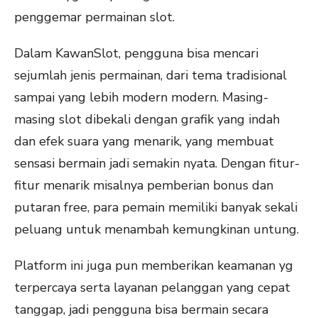
penggemar permainan slot.
Dalam KawanSlot, pengguna bisa mencari
sejumlah jenis permainan, dari tema tradisional
sampai yang lebih modern modern. Masing-
masing slot dibekali dengan grafik yang indah
dan efek suara yang menarik, yang membuat
sensasi bermain jadi semakin nyata. Dengan fitur-
fitur menarik misalnya pemberian bonus dan
putaran free, para pemain memiliki banyak sekali
peluang untuk menambah kemungkinan untung.
Platform ini juga pun memberikan keamanan yg
terpercaya serta layanan pelanggan yang cepat
tanggap, jadi pengguna bisa bermain secara