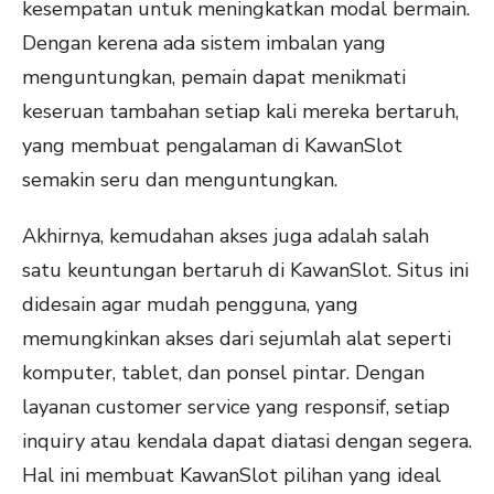
kesempatan untuk meningkatkan modal bermain.
Dengan kerena ada sistem imbalan yang
menguntungkan, pemain dapat menikmati
keseruan tambahan setiap kali mereka bertaruh,
yang membuat pengalaman di KawanSlot
semakin seru dan menguntungkan.
Akhirnya, kemudahan akses juga adalah salah
satu keuntungan bertaruh di KawanSlot. Situs ini
didesain agar mudah pengguna, yang
memungkinkan akses dari sejumlah alat seperti
komputer, tablet, dan ponsel pintar. Dengan
layanan customer service yang responsif, setiap
inquiry atau kendala dapat diatasi dengan segera.
Hal ini membuat KawanSlot pilihan yang ideal