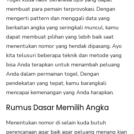
membuat para pemain terprovokasi. Dengan
mengerti pattern dan menggali data yang
berkaitan angka yang seringkali muncul, kamu
dapat membuat pilihan yang lebih baik saat
menentukan nomor yang hendak dipasang. Ayo
kita telusuri beberapa teknik dan metode yang
bisa Anda terapkan untuk menambah peluang
Anda dalam permainan togel. Dengan
pendekatan yang tepat, kamu barangkali
mencapai kemenangan yang Anda harapkan.
Rumus Dasar Memilih Angka
Menentukan nomor di selain kuda butuh
perencanaan agar baik agar peluang menang kian