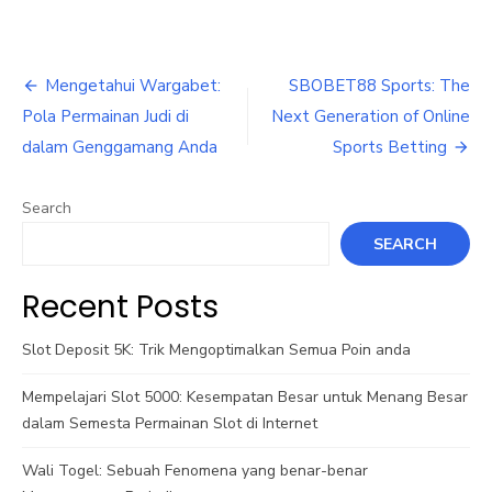
Post
Mengetahui Wargabet:
SBOBET88 Sports: The
navigation
Pola Permainan Judi di
Next Generation of Online
dalam Genggamang Anda
Sports Betting
Search
SEARCH
Recent Posts
Slot Deposit 5K: Trik Mengoptimalkan Semua Poin anda
Mempelajari Slot 5000: Kesempatan Besar untuk Menang Besar
dalam Semesta Permainan Slot di Internet
Wali Togel: Sebuah Fenomena yang benar-benar