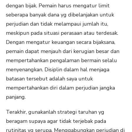
dengan bijak. Pemain harus mengatur limit
seberapa banyak dana yg dibelanjakan untuk
perjudian dan tidak melampaui jumlah itu,
meskipun pada situasi perasaan atau terdesak.
Dengan mengatur keuangan secara bijaksana,
pemain dapat menjauh dari kerugian besar dan
mempertahankan pengalaman bermain selalu
menyenangkan. Disiplin dalam hal menjaga
batasan tersebut adalah saya untuk
mempertahankan diri dalam perjudian jangka
panjang.
Terakhir, gunakanlah strategi taruhan yg
beragam supaya agar tidak terjebak pada
rutinitas yg serupa. Menggabungkan perjudian di