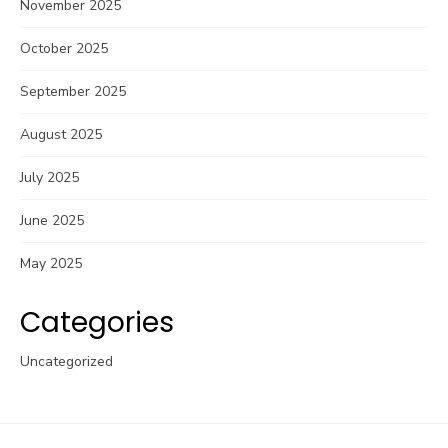
November 2025
October 2025
September 2025
August 2025
July 2025
June 2025
May 2025
Categories
Uncategorized