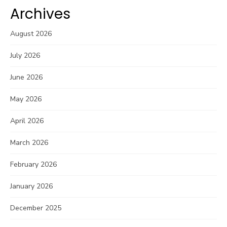
Archives
August 2026
July 2026
June 2026
May 2026
April 2026
March 2026
February 2026
January 2026
December 2025