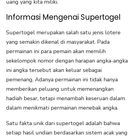
uang yang kita miliki.
Informasi Mengenai Supertogel
Supertogel merupakan salah satu jenis lotere
yang semakin dikenal di masyarakat. Pada
permainan ini para pemain akan memilih
sekelompok nomor dengan harapan angka-angka
ini angka tersebut akan keluar sebagai
pemenang. Adanya permainan ini tidak hanya
memberikan peluang untuk memenangkan
hadiah besar, tetapi menambah keseruan dalam
dalam menikmati permainan menebak angka.
Satu fakta unik dari supertogel adalah bahwa
setiap hasil undian berdasarkan sistem acak yang