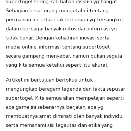
supertogel sering kali bahan diskusi yg hangat.
Sebagian besar orang mengetahui tentang
permainan ini, tetapi tak beberapa yg tersangkut
dalam berbagai banyak mitos dan informasi yg
tidak benar. Dengan kehadiran inovasi serta
media online, informasi tentang supertogel
secara gampang menyebar, namun bukan segala
yang kita semua ketahui seperti itu akurat.
Artikel ini bertujuan berfokus untuk
mengungkap beragam legenda dan fakta seputar
supertogel. Kita semua akan mempelajari seperti
apa game ini sebenarnya berjalan, apa yg
membuatnya amat diminati oleh banyak individu,
serta memahami sisi legalitas dan etika yang