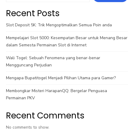
Recent Posts
Slot Deposit 5K: Trik Mengoptimalkan Semua Poin anda
Mempelajari Slot 5000: Kesempatan Besar untuk Menang Besar
dalam Semesta Permainan Slot di Internet
Wali Togel: Sebuah Fenomena yang benar-benar
Mengguncang Perjudian
Mengapa Bupatitogel Menjadi Pilihan Utama para Gamer?
Membongkar Misteri HarapanQQ: Bergelar Penguasa
Permainan PKV
Recent Comments
No comments to show.