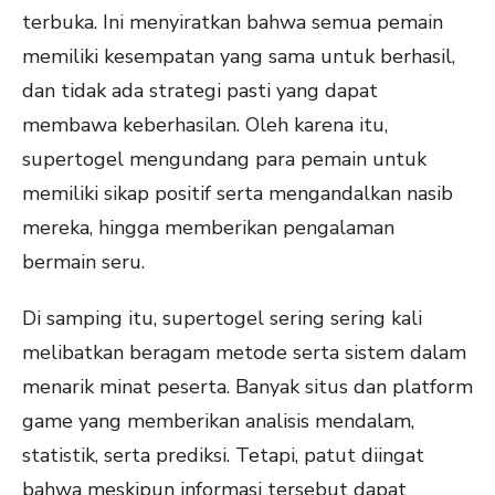
terbuka. Ini menyiratkan bahwa semua pemain
memiliki kesempatan yang sama untuk berhasil,
dan tidak ada strategi pasti yang dapat
membawa keberhasilan. Oleh karena itu,
supertogel mengundang para pemain untuk
memiliki sikap positif serta mengandalkan nasib
mereka, hingga memberikan pengalaman
bermain seru.
Di samping itu, supertogel sering sering kali
melibatkan beragam metode serta sistem dalam
menarik minat peserta. Banyak situs dan platform
game yang memberikan analisis mendalam,
statistik, serta prediksi. Tetapi, patut diingat
bahwa meskipun informasi tersebut dapat