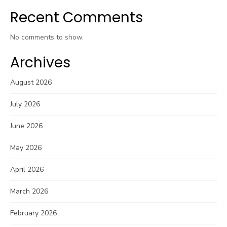
Recent Comments
No comments to show.
Archives
August 2026
July 2026
June 2026
May 2026
April 2026
March 2026
February 2026