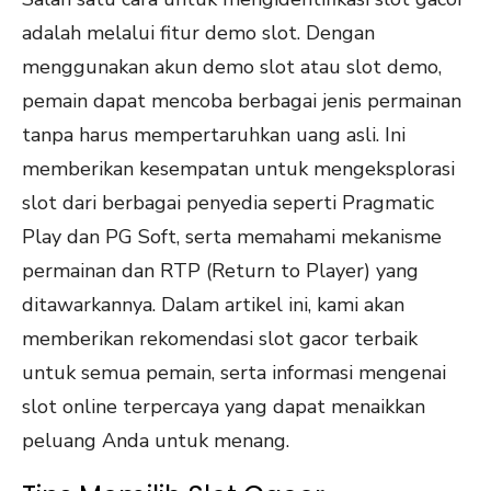
adalah melalui fitur demo slot. Dengan
menggunakan akun demo slot atau slot demo,
pemain dapat mencoba berbagai jenis permainan
tanpa harus mempertaruhkan uang asli. Ini
memberikan kesempatan untuk mengeksplorasi
slot dari berbagai penyedia seperti Pragmatic
Play dan PG Soft, serta memahami mekanisme
permainan dan RTP (Return to Player) yang
ditawarkannya. Dalam artikel ini, kami akan
memberikan rekomendasi slot gacor terbaik
untuk semua pemain, serta informasi mengenai
slot online terpercaya yang dapat menaikkan
peluang Anda untuk menang.