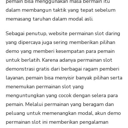
pemain bisa menggunakan masa bermain itu
dalam membangun taktik yang tepat sebelum
memasang taruhan dalam modal asli.
Sebagai penutup, website permainan slot daring
yang dipercaya juga sering memberikan pilihan
demo yang memberi kesempatan para pemain
untuk berlatih. Karena adanya permainan slot
demonstrasi gratis dari berbagai ragam pemberi
layanan, pemain bisa menyisir banyak pilihan serta
menemukan permainan slot yang
menguntungkan yang cocok dengan selera para
pemain. Melalui permainan yang beragam dan
peluang untuk memenangkan modal, akun demo
permainan slot ini memberikan pengalaman