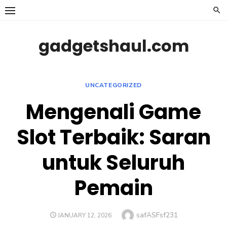
Skip
to
content
gadgetshaul.com
UNCATEGORIZED
Mengenali Game
Slot Terbaik: Saran
untuk Seluruh
Pemain
Author
safASFsf231
POSTED
JANUARY 12, 2026
ON