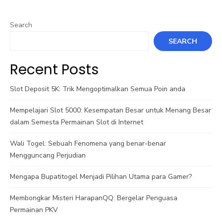
Search
SEARCH
Recent Posts
Slot Deposit 5K: Trik Mengoptimalkan Semua Poin anda
Mempelajari Slot 5000: Kesempatan Besar untuk Menang Besar
dalam Semesta Permainan Slot di Internet
Wali Togel: Sebuah Fenomena yang benar-benar
Mengguncang Perjudian
Mengapa Bupatitogel Menjadi Pilihan Utama para Gamer?
Membongkar Misteri HarapanQQ: Bergelar Penguasa
Permainan PKV