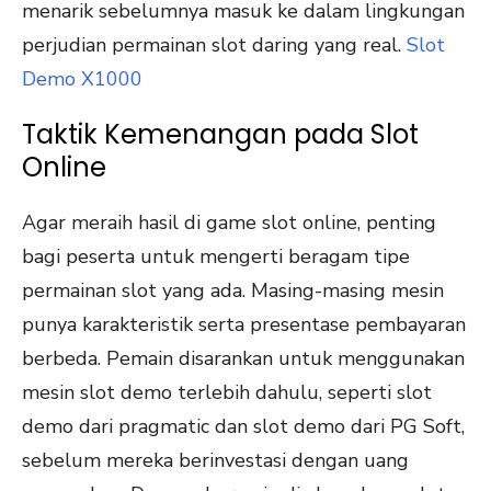
menarik sebelumnya masuk ke dalam lingkungan
perjudian permainan slot daring yang real.
Slot
Demo X1000
Taktik Kemenangan pada Slot
Online
Agar meraih hasil di game slot online, penting
bagi peserta untuk mengerti beragam tipe
permainan slot yang ada. Masing-masing mesin
punya karakteristik serta presentase pembayaran
berbeda. Pemain disarankan untuk menggunakan
mesin slot demo terlebih dahulu, seperti slot
demo dari pragmatic dan slot demo dari PG Soft,
sebelum mereka berinvestasi dengan uang