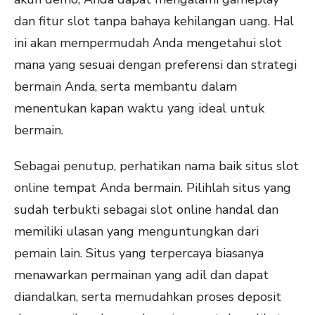
dan fitur slot tanpa bahaya kehilangan uang. Hal
ini akan mempermudah Anda mengetahui slot
mana yang sesuai dengan preferensi dan strategi
bermain Anda, serta membantu dalam
menentukan kapan waktu yang ideal untuk
bermain.
Sebagai penutup, perhatikan nama baik situs slot
online tempat Anda bermain. Pilihlah situs yang
sudah terbukti sebagai slot online handal dan
memiliki ulasan yang menguntungkan dari
pemain lain. Situs yang terpercaya biasanya
menawarkan permainan yang adil dan dapat
diandalkan, serta memudahkan proses deposit