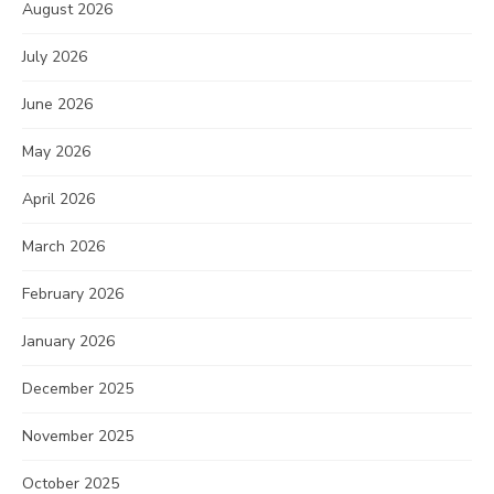
August 2026
July 2026
June 2026
May 2026
April 2026
March 2026
February 2026
January 2026
December 2025
November 2025
October 2025