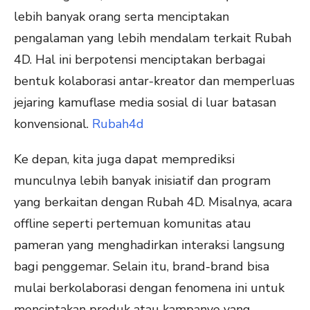
lebih banyak orang serta menciptakan
pengalaman yang lebih mendalam terkait Rubah
4D. Hal ini berpotensi menciptakan berbagai
bentuk kolaborasi antar-kreator dan memperluas
jejaring kamuflase media sosial di luar batasan
konvensional.
Rubah4d
Ke depan, kita juga dapat memprediksi
munculnya lebih banyak inisiatif dan program
yang berkaitan dengan Rubah 4D. Misalnya, acara
offline seperti pertemuan komunitas atau
pameran yang menghadirkan interaksi langsung
bagi penggemar. Selain itu, brand-brand bisa
mulai berkolaborasi dengan fenomena ini untuk
menciptakan produk atau kampanye yang