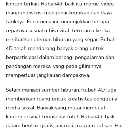
konten terkait Rubah4d, baik itu meme, video,
maupun diskusi mengenai keunikan dan daya
tariknya. Fenomena ini menunjukkan betapa
cepatnya sesuatu bisa viral, terutama ketika
melibatkan elemen hiburan yang segar. Rubah
4D telah mendorong banyak orang untuk
berpartisipasi dalam berbagi pengalaman dan
pandangan mereka, yang pada gilirannya
memperluas jangkauan dampaknya.
Selain menjadi sumber hiburan, Rubah 4D juga
memberikan ruang untuk kreativitas pengguna
media sosial. Banyak yang mulai membuat
konten orisinal terinspirasi oleh Rubah4d, baik
dalam bentuk grafis, animasi, maupun tulisan. Hal