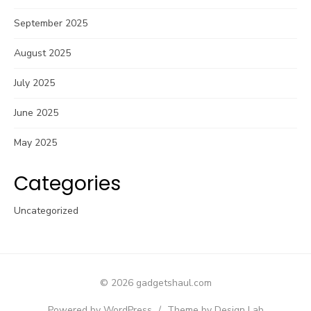
September 2025
August 2025
July 2025
June 2025
May 2025
Categories
Uncategorized
© 2026 gadgetshaul.com
Powered by WordPress
/
Theme by Design Lab