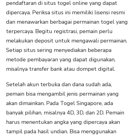
pendaftaran di situs togel online yang dapat
dipercaya. Periksa situs ini memiliki lisensi resmi
dan menawarkan berbagai permainan togel yang
terpercaya. Begitu registrasi, pemain perlu
melakukan deposit untuk mengawali permainan.
Setiap situs sering menyediakan beberapa
metode pembayaran yang dapat digunakan,
misalnya transfer bank atau dompet digital.
Setelah akun terbuka dan dana sudah ada,
pemain bisa mengambil jenis permainan yang
akan dimainkan. Pada Togel Singapore, ada
banyak pilihan, misalnya 4D, 3D, dan 2D. Pemain
harus menentukan angka yang dipercaya akan
tampil pada hasil undian. Bisa menggunakan