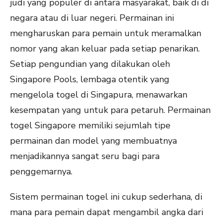
judi yang populer di antara masyarakat, baik di di
negara atau di luar negeri. Permainan ini
mengharuskan para pemain untuk meramalkan
nomor yang akan keluar pada setiap penarikan.
Setiap pengundian yang dilakukan oleh
Singapore Pools, lembaga otentik yang
mengelola togel di Singapura, menawarkan
kesempatan yang untuk para petaruh. Permainan
togel Singapore memiliki sejumlah tipe
permainan dan model yang membuatnya
menjadikannya sangat seru bagi para
penggemarnya.
Sistem permainan togel ini cukup sederhana, di
mana para pemain dapat mengambil angka dari