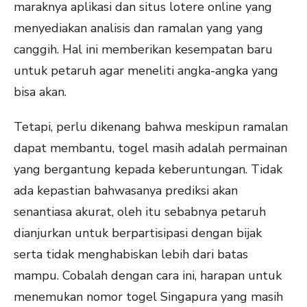
maraknya aplikasi dan situs lotere online yang
menyediakan analisis dan ramalan yang yang
canggih. Hal ini memberikan kesempatan baru
untuk petaruh agar meneliti angka-angka yang
bisa akan.
Tetapi, perlu dikenang bahwa meskipun ramalan
dapat membantu, togel masih adalah permainan
yang bergantung kepada keberuntungan. Tidak
ada kepastian bahwasanya prediksi akan
senantiasa akurat, oleh itu sebabnya petaruh
dianjurkan untuk berpartisipasi dengan bijak
serta tidak menghabiskan lebih dari batas
mampu. Cobalah dengan cara ini, harapan untuk
menemukan nomor togel Singapura yang masih