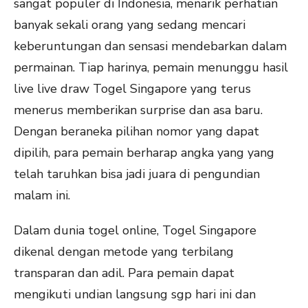
sangat populer di Indonesia, menarik perhatian
banyak sekali orang yang sedang mencari
keberuntungan dan sensasi mendebarkan dalam
permainan. Tiap harinya, pemain menunggu hasil
live live draw Togel Singapore yang terus
menerus memberikan surprise dan asa baru.
Dengan beraneka pilihan nomor yang dapat
dipilih, para pemain berharap angka yang yang
telah taruhkan bisa jadi juara di pengundian
malam ini.
Dalam dunia togel online, Togel Singapore
dikenal dengan metode yang terbilang
transparan dan adil. Para pemain dapat
mengikuti undian langsung sgp hari ini dan