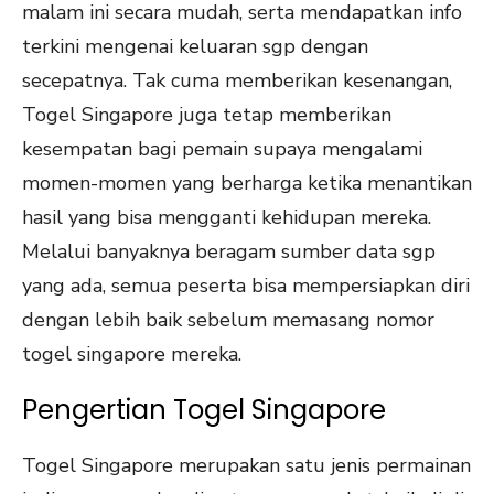
malam ini secara mudah, serta mendapatkan info
terkini mengenai keluaran sgp dengan
secepatnya. Tak cuma memberikan kesenangan,
Togel Singapore juga tetap memberikan
kesempatan bagi pemain supaya mengalami
momen-momen yang berharga ketika menantikan
hasil yang bisa mengganti kehidupan mereka.
Melalui banyaknya beragam sumber data sgp
yang ada, semua peserta bisa mempersiapkan diri
dengan lebih baik sebelum memasang nomor
togel singapore mereka.
Pengertian Togel Singapore
Togel Singapore merupakan satu jenis permainan