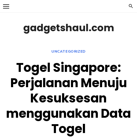
Skip
to
content
gadgetshaul.com
UNCATEGORIZED
Togel Singapore:
Perjalanan Menuju
Kesuksesan
menggunakan Data
Togel