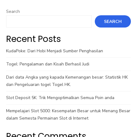
Search
SEARCH
Recent Posts
KudaPoke: Dari Hobi Menjadi Sumber Penghasilan
Togel: Pengalaman dan Kisah Berhasil Judi
Dari data Angka yang kapada Kemenangan besar: Statistik HK
dan Pengeluaran togel Togel HK.
Slot Deposit 5K: Trik Mengoptimalkan Semua Poin anda
Mempelajari Slot 5000: Kesempatan Besar untuk Menang Besar
dalam Semesta Permainan Slot di Internet
Recent Comments