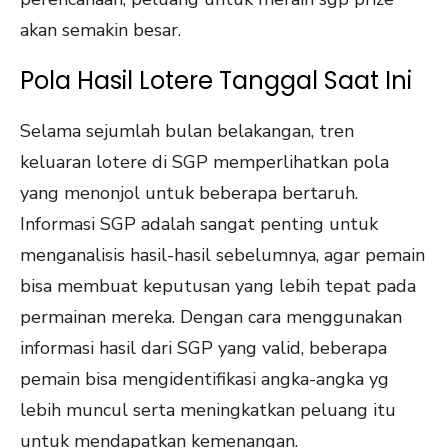
akan semakin besar.
Pola Hasil Lotere Tanggal Saat Ini
Selama sejumlah bulan belakangan, tren
keluaran lotere di SGP memperlihatkan pola
yang menonjol untuk beberapa bertaruh.
Informasi SGP adalah sangat penting untuk
menganalisis hasil-hasil sebelumnya, agar pemain
bisa membuat keputusan yang lebih tepat pada
permainan mereka. Dengan cara menggunakan
informasi hasil dari SGP yang valid, beberapa
pemain bisa mengidentifikasi angka-angka yg
lebih muncul serta meningkatkan peluang itu
untuk mendapatkan kemenangan.