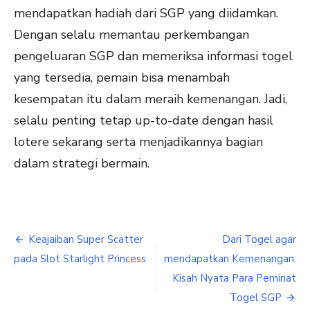
mendapatkan hadiah dari SGP yang diidamkan.
Dengan selalu memantau perkembangan
pengeluaran SGP dan memeriksa informasi togel
yang tersedia, pemain bisa menambah
kesempatan itu dalam meraih kemenangan. Jadi,
selalu penting tetap up-to-date dengan hasil
lotere sekarang serta menjadikannya bagian
dalam strategi bermain.
Post
Keajaiban Super Scatter
Dari Togel agar
navigation
pada Slot Starlight Princess
mendapatkan Kemenangan:
Kisah Nyata Para Peminat
Togel SGP