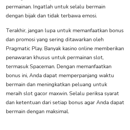
permainan. Ingatlah untuk selalu bermain
dengan bijak dan tidak terbawa emosi.
Terakhir, jangan lupa untuk memanfaatkan bonus
dan promosi yang sering ditawarkan oleh
Pragmatic Play. Banyak kasino online memberikan
penawaran khusus untuk permainan slot,
termasuk Spaceman. Dengan memanfaatkan
bonus ini, Anda dapat memperpanjang waktu
bermain dan meningkatkan peluang untuk
meraih slot gacor maxwin. Selalu periksa syarat
dan ketentuan dari setiap bonus agar Anda dapat
bermain dengan maksimal.