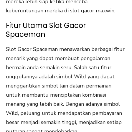
mereka lebih siap ketika mencoba
keberuntungan mereka di slot gacor maxwin.
Fitur Utama Slot Gacor
Spaceman
Slot Gacor Spaceman menawarkan berbagai fitur
menarik yang dapat membuat pengalaman
bermain anda semakin seru. Salah satu fitur
unggulannya adalah simbol Wild yang dapat
menggantikan simbol lain dalam permainan
untuk membantu menciptakan kombinasi
menang yang lebih baik. Dengan adanya simbol
Wild, peluang untuk mendapatkan pembayaran
besar menjadi semakin tinggi, menjadikan setiap
putaran sangat mendebarkan.