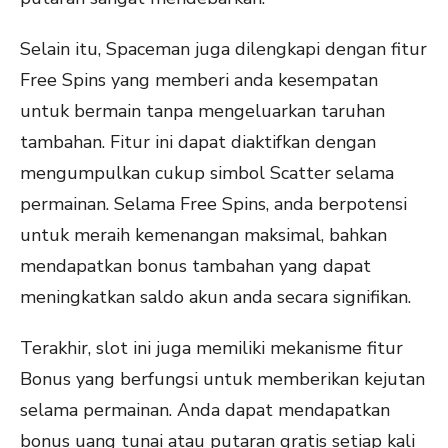
Selain itu, Spaceman juga dilengkapi dengan fitur
Free Spins yang memberi anda kesempatan
untuk bermain tanpa mengeluarkan taruhan
tambahan. Fitur ini dapat diaktifkan dengan
mengumpulkan cukup simbol Scatter selama
permainan. Selama Free Spins, anda berpotensi
untuk meraih kemenangan maksimal, bahkan
mendapatkan bonus tambahan yang dapat
meningkatkan saldo akun anda secara signifikan.
Terakhir, slot ini juga memiliki mekanisme fitur
Bonus yang berfungsi untuk memberikan kejutan
selama permainan. Anda dapat mendapatkan
bonus uang tunai atau putaran gratis setiap kali