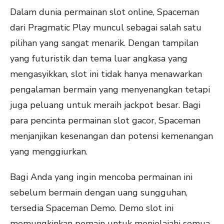
Dalam dunia permainan slot online, Spaceman
dari Pragmatic Play muncul sebagai salah satu
pilihan yang sangat menarik. Dengan tampilan
yang futuristik dan tema luar angkasa yang
mengasyikkan, slot ini tidak hanya menawarkan
pengalaman bermain yang menyenangkan tetapi
juga peluang untuk meraih jackpot besar. Bagi
para pencinta permainan slot gacor, Spaceman
menjanjikan kesenangan dan potensi kemenangan
yang menggiurkan.
Bagi Anda yang ingin mencoba permainan ini
sebelum bermain dengan uang sungguhan,
tersedia Spaceman Demo. Demo slot ini
memungkinkan pemain untuk menjelajahi semua