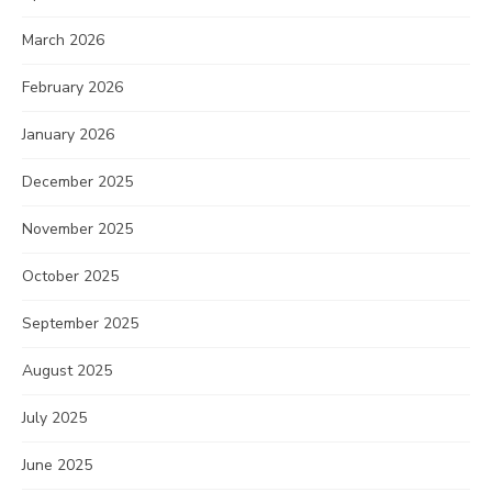
March 2026
February 2026
January 2026
December 2025
November 2025
October 2025
September 2025
August 2025
July 2025
June 2025