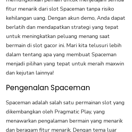
fitur menarik dari slot Spaceman tanpa risiko
kehilangan uang. Dengan akun demo, Anda dapat
berlatih dan mendapatkan strategi yang tepat
untuk meningkatkan peluang menang saat
bermain di slot gacor ini. Mari kita telusuri lebih
dalam tentang apa yang membuat Spaceman
menjadi pilihan yang tepat untuk meraih maxwin
dan kejutan lainnya!
Pengenalan Spaceman
Spaceman adalah salah satu permainan slot yang
dikembangkan oleh Pragmatic Play, yang
menawarkan pengalaman bermain yang menarik
dan beragam fitur menarik. Dengan tema luar