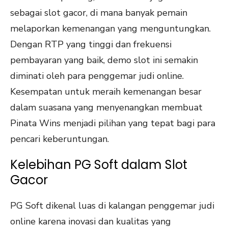
sebagai slot gacor, di mana banyak pemain
melaporkan kemenangan yang menguntungkan.
Dengan RTP yang tinggi dan frekuensi
pembayaran yang baik, demo slot ini semakin
diminati oleh para penggemar judi online.
Kesempatan untuk meraih kemenangan besar
dalam suasana yang menyenangkan membuat
Pinata Wins menjadi pilihan yang tepat bagi para
pencari keberuntungan.
Kelebihan PG Soft dalam Slot
Gacor
PG Soft dikenal luas di kalangan penggemar judi
online karena inovasi dan kualitas yang