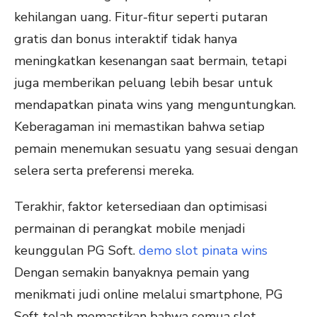
kehilangan uang. Fitur-fitur seperti putaran
gratis dan bonus interaktif tidak hanya
meningkatkan kesenangan saat bermain, tetapi
juga memberikan peluang lebih besar untuk
mendapatkan pinata wins yang menguntungkan.
Keberagaman ini memastikan bahwa setiap
pemain menemukan sesuatu yang sesuai dengan
selera serta preferensi mereka.
Terakhir, faktor ketersediaan dan optimisasi
permainan di perangkat mobile menjadi
keunggulan PG Soft.
demo slot pinata wins
Dengan semakin banyaknya pemain yang
menikmati judi online melalui smartphone, PG
Soft telah memastikan bahwa semua slot