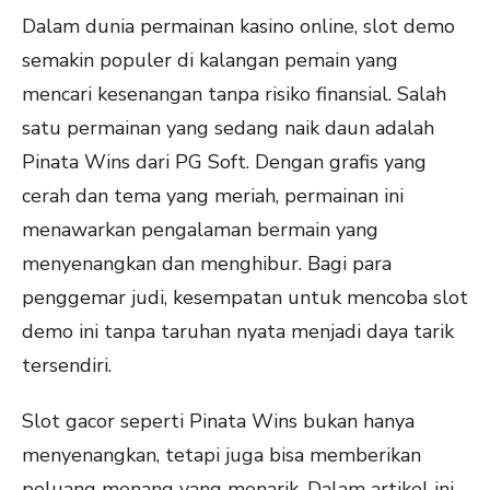
Dalam dunia permainan kasino online, slot demo
semakin populer di kalangan pemain yang
mencari kesenangan tanpa risiko finansial. Salah
satu permainan yang sedang naik daun adalah
Pinata Wins dari PG Soft. Dengan grafis yang
cerah dan tema yang meriah, permainan ini
menawarkan pengalaman bermain yang
menyenangkan dan menghibur. Bagi para
penggemar judi, kesempatan untuk mencoba slot
demo ini tanpa taruhan nyata menjadi daya tarik
tersendiri.
Slot gacor seperti Pinata Wins bukan hanya
menyenangkan, tetapi juga bisa memberikan
peluang menang yang menarik. Dalam artikel ini,