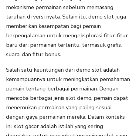
mekanisme permainan sebelum memasang
taruhan di versi nyata. Selain itu, demo slot juga
memberikan kesempatan bagi pemain
berpengalaman untuk mengeksplorasi fitur-fitur
baru dari permainan tertentu, termasuk grafis,
suara, dan fitur bonus.
Salah satu keuntungan dari demo slot adalah
kemampuannya untuk meningkatkan pemahaman
pemain tentang berbagai permainan. Dengan
mencoba berbagai jenis slot demo, pemain dapat
menemukan permainan yang paling sesuai
dengan gaya permainan mereka. Dalam konteks
ini, slot gacor adalah istilah yang sering
digunakan untuk menyebut permainan slot yang