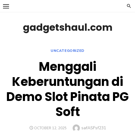
Skip
to
content
gadgetshaul.com
UNCATEGORIZED
Menggali
Keberuntungan di
Demo Slot Pinata PG
Soft
Author
safASFsf231
POSTED
OCTOBER 12, 2025
ON