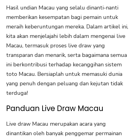
Hasil undian Macau yang selalu dinanti-nanti
memberikan kesempatan bagi pemain untuk
meraih keberuntungan mereka. Dalam artikel ini,
kita akan menjelajahi lebih dalam mengenai live
Macau, termasuk proses live draw yang
transparan dan menarik, serta bagaimana semua
ini berkontribusi terhadap kecanggihan sistem
toto Macau. Bersiaplah untuk memasuki dunia
yang penuh dengan peluang dan kejutan tidak
terduga!
Panduan Live Draw Macau
Live draw Macau merupakan acara yang
dinantikan oleh banyak penggemar permainan