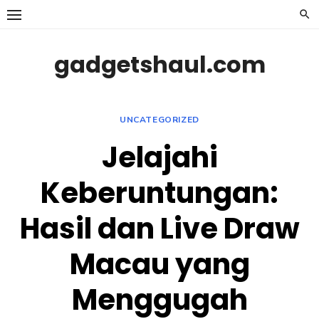
Skip
to
content
gadgetshaul.com
UNCATEGORIZED
Jelajahi
Keberuntungan:
Hasil dan Live Draw
Macau yang
Menggugah