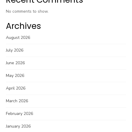
No comments to show.
Archives
August 2026
July 2026
June 2026
May 2026
April 2026
March 2026
February 2026
January 2026