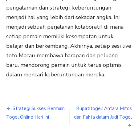
pengalaman dan strategi, keberuntungan
menjadi hal yang lebih dari sekadar angka. Ini
menjadi sebuah perjalanan kolaboratif di mana
setiap pemain memiliki kesempatan untuk
belajar dan berkembang. Akhirnya, setiap sesi live
toto Macau membawa harapan dan peluang
baru, mendorong pemain untuk terus optimis
dalam mencari keberuntungan mereka.
Post
Strategi Sukses Bermain
Bupatitogel: Antara Mitos
navigation
Togel Online Hari Ini
dan Fakta dalam Judi Togel