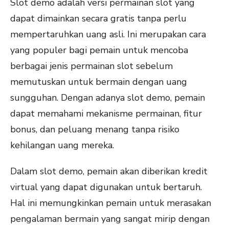
Slot demo adalah versi permainan slot yang
dapat dimainkan secara gratis tanpa perlu
mempertaruhkan uang asli. Ini merupakan cara
yang populer bagi pemain untuk mencoba
berbagai jenis permainan slot sebelum
memutuskan untuk bermain dengan uang
sungguhan. Dengan adanya slot demo, pemain
dapat memahami mekanisme permainan, fitur
bonus, dan peluang menang tanpa risiko
kehilangan uang mereka.
Dalam slot demo, pemain akan diberikan kredit
virtual yang dapat digunakan untuk bertaruh.
Hal ini memungkinkan pemain untuk merasakan
pengalaman bermain yang sangat mirip dengan