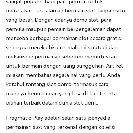
sangat populer bagi para pemain untuk
merasakan pengalaman bermain slot tanpa risiko
yang besar. Dengan adanya demo slot, para
pemula maupun pemain berpengalaman dapat
mencoba berbagai permainan slot secara gratis,
sehingga mereka bisa memahami strategi dan
mekanisme permainan sebelum memutuskan
untuk bermain dengan uang sungguhan. Artikel
ini akan membahas segala hal yang perlu Anda
ketahui tentang slot demo, termasuk cara
mainnya, keuntungan yang bisa didapat, serta
pilihan terbaik dalam dunia slot demo.
Pragmatic Play adalah salah satu penyedia
permainan slot yang terkenal dengan koleksi