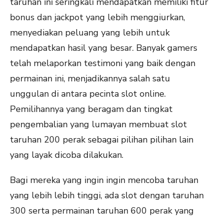
taruhan ini seringkali mendapatkan memiliki fitur
bonus dan jackpot yang lebih menggiurkan,
menyediakan peluang yang lebih untuk
mendapatkan hasil yang besar. Banyak gamers
telah melaporkan testimoni yang baik dengan
permainan ini, menjadikannya salah satu
unggulan di antara pecinta slot online.
Pemilihannya yang beragam dan tingkat
pengembalian yang lumayan membuat slot
taruhan 200 perak sebagai pilihan pilihan lain
yang layak dicoba dilakukan.
Bagi mereka yang ingin ingin mencoba taruhan
yang lebih lebih tinggi, ada slot dengan taruhan
300 serta permainan taruhan 600 perak yang