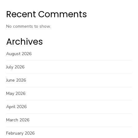
Recent Comments
No comments to show.
Archives
August 2026
July 2026
June 2026
May 2026
April 2026
March 2026
February 2026