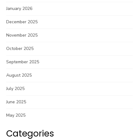
January 2026
December 2025
November 2025
October 2025
September 2025
August 2025
July 2025
June 2025
May 2025
Categories