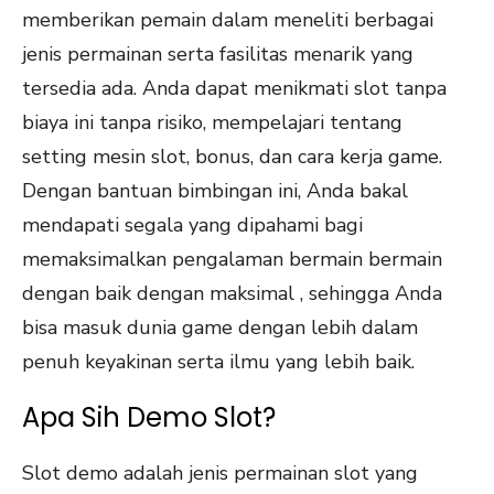
memberikan pemain dalam meneliti berbagai
jenis permainan serta fasilitas menarik yang
tersedia ada. Anda dapat menikmati slot tanpa
biaya ini tanpa risiko, mempelajari tentang
setting mesin slot, bonus, dan cara kerja game.
Dengan bantuan bimbingan ini, Anda bakal
mendapati segala yang dipahami bagi
memaksimalkan pengalaman bermain bermain
dengan baik dengan maksimal , sehingga Anda
bisa masuk dunia game dengan lebih dalam
penuh keyakinan serta ilmu yang lebih baik.
Apa Sih Demo Slot?
Slot demo adalah jenis permainan slot yang