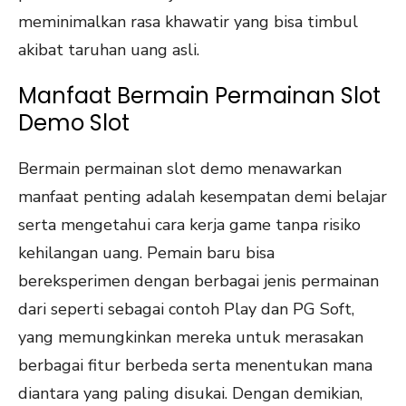
meminimalkan rasa khawatir yang bisa timbul
akibat taruhan uang asli.
Manfaat Bermain Permainan Slot
Demo Slot
Bermain permainan slot demo menawarkan
manfaat penting adalah kesempatan demi belajar
serta mengetahui cara kerja game tanpa risiko
kehilangan uang. Pemain baru bisa
bereksperimen dengan berbagai jenis permainan
dari seperti sebagai contoh Play dan PG Soft,
yang memungkinkan mereka untuk merasakan
berbagai fitur berbeda serta menentukan mana
diantara yang paling disukai. Dengan demikian,