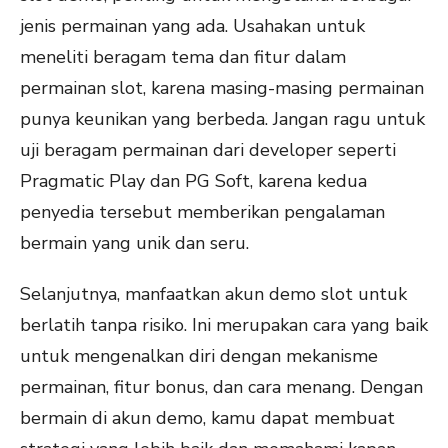
jenis permainan yang ada. Usahakan untuk
meneliti beragam tema dan fitur dalam
permainan slot, karena masing-masing permainan
punya keunikan yang berbeda. Jangan ragu untuk
uji beragam permainan dari developer seperti
Pragmatic Play dan PG Soft, karena kedua
penyedia tersebut memberikan pengalaman
bermain yang unik dan seru.
Selanjutnya, manfaatkan akun demo slot untuk
berlatih tanpa risiko. Ini merupakan cara yang baik
untuk mengenalkan diri dengan mekanisme
permainan, fitur bonus, dan cara menang. Dengan
bermain di akun demo, kamu dapat membuat