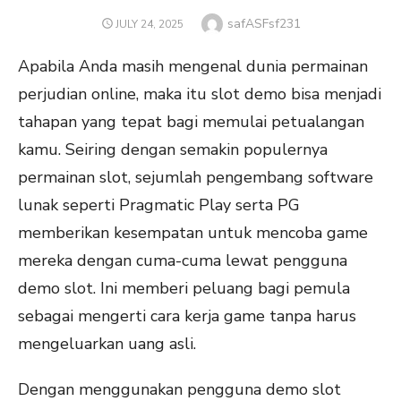
Author
safASFsf231
POSTED
JULY 24, 2025
ON
Apabila Anda masih mengenal dunia permainan
perjudian online, maka itu slot demo bisa menjadi
tahapan yang tepat bagi memulai petualangan
kamu. Seiring dengan semakin populernya
permainan slot, sejumlah pengembang software
lunak seperti Pragmatic Play serta PG
memberikan kesempatan untuk mencoba game
mereka dengan cuma-cuma lewat pengguna
demo slot. Ini memberi peluang bagi pemula
sebagai mengerti cara kerja game tanpa harus
mengeluarkan uang asli.
Dengan menggunakan pengguna demo slot