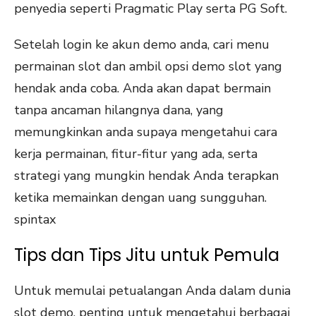
penyedia seperti Pragmatic Play serta PG Soft.
Setelah login ke akun demo anda, cari menu
permainan slot dan ambil opsi demo slot yang
hendak anda coba. Anda akan dapat bermain
tanpa ancaman hilangnya dana, yang
memungkinkan anda supaya mengetahui cara
kerja permainan, fitur-fitur yang ada, serta
strategi yang mungkin hendak Anda terapkan
ketika memainkan dengan uang sungguhan.
spintax
Tips dan Tips Jitu untuk Pemula
Untuk memulai petualangan Anda dalam dunia
slot demo, penting untuk mengetahui berbagai