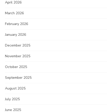
April 2026
March 2026
February 2026
January 2026
December 2025
November 2025
October 2025
September 2025
August 2025
July 2025
June 2025