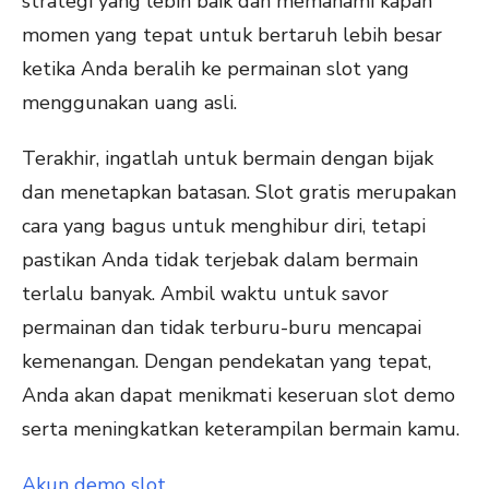
strategi yang lebih baik dan memahami kapan
momen yang tepat untuk bertaruh lebih besar
ketika Anda beralih ke permainan slot yang
menggunakan uang asli.
Terakhir, ingatlah untuk bermain dengan bijak
dan menetapkan batasan. Slot gratis merupakan
cara yang bagus untuk menghibur diri, tetapi
pastikan Anda tidak terjebak dalam bermain
terlalu banyak. Ambil waktu untuk savor
permainan dan tidak terburu-buru mencapai
kemenangan. Dengan pendekatan yang tepat,
Anda akan dapat menikmati keseruan slot demo
serta meningkatkan keterampilan bermain kamu.
Akun demo slot