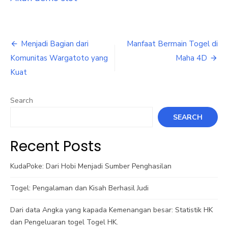
Post
Menjadi Bagian dari
Manfaat Bermain Togel di
navigation
Komunitas Wargatoto yang
Maha 4D
Kuat
Search
SEARCH
Recent Posts
KudaPoke: Dari Hobi Menjadi Sumber Penghasilan
Togel: Pengalaman dan Kisah Berhasil Judi
Dari data Angka yang kapada Kemenangan besar: Statistik HK
dan Pengeluaran togel Togel HK.