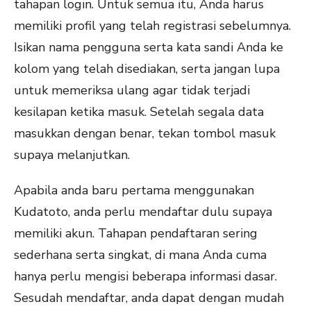
tahapan login. Untuk semua itu, Anda harus
memiliki profil yang telah registrasi sebelumnya.
Isikan nama pengguna serta kata sandi Anda ke
kolom yang telah disediakan, serta jangan lupa
untuk memeriksa ulang agar tidak terjadi
kesilapan ketika masuk. Setelah segala data
masukkan dengan benar, tekan tombol masuk
supaya melanjutkan.
Apabila anda baru pertama menggunakan
Kudatoto, anda perlu mendaftar dulu supaya
memiliki akun. Tahapan pendaftaran sering
sederhana serta singkat, di mana Anda cuma
hanya perlu mengisi beberapa informasi dasar.
Sesudah mendaftar, anda dapat dengan mudah