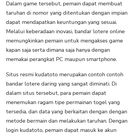
Dalam game tersebut, pemain dapat membuat
taruhan di nomor yang ditentukan dengan impian
dapat mendapatkan keuntungan yang sesuai.
Melalui keberadaan inovasi, bandar lotere online
memungkinkan pemain untuk mengakses game
kapan saja serta dimana saja hanya dengan
memakai perangkat PC maupun smartphone.
Situs resmi kudatoto merupakan contoh contoh
bandar lotere daring yang sangat diminati. Di
dalam situs tersebut, para pemain dapat
menemukan ragam tipe permainan togel yang
tersedia, dan data yang berkaitan dengan dengan
metode bermain dan melakukan taruhan. Dengan
login kudatoto, pemain dapat masuk ke akun