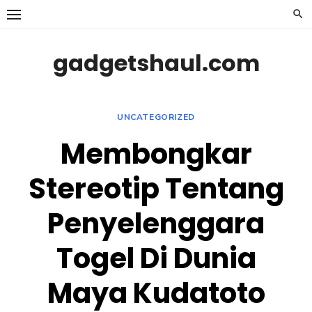
Skip
to
content
gadgetshaul.com
UNCATEGORIZED
Membongkar
Stereotip Tentang
Penyelenggara
Togel Di Dunia
Maya Kudatoto