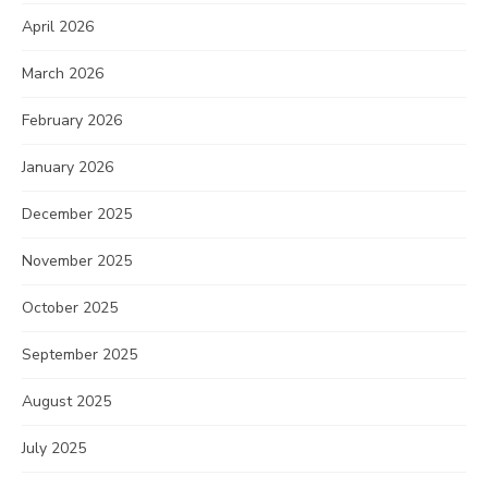
April 2026
March 2026
February 2026
January 2026
December 2025
November 2025
October 2025
September 2025
August 2025
July 2025