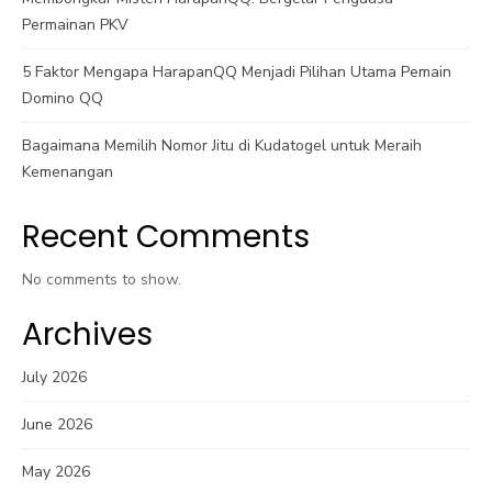
Permainan PKV
5 Faktor Mengapa HarapanQQ Menjadi Pilihan Utama Pemain
Domino QQ
Bagaimana Memilih Nomor Jitu di Kudatogel untuk Meraih
Kemenangan
Recent Comments
No comments to show.
Archives
July 2026
June 2026
May 2026