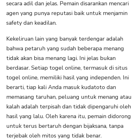
secara adil dan jelas. Pemain disarankan mencari
agen yang punya reputasi baik untuk menjamin
safety dan keadilan.
Kekeliruan lain yang banyak terdengar adalah
bahwa petaruh yang sudah beberapa menang
tidak akan bisa menang lagi. Ini jelas bukan
berdasar. Setiap togel online, termasuk di situs
togel online, memiliki hasil yang independen. Ini
berarti, tiap kali Anda masuk kudatoto dan
memasang taruhan, peluang untuk menang atau
kalah adalah terpisah dan tidak dipengaruhi oleh
hasil yang lalu. Oleh karena itu, pemain didorong
untuk terus bertaruh dengan bijaksana, tanpa
terjebak oleh mitos yang tidak benar.