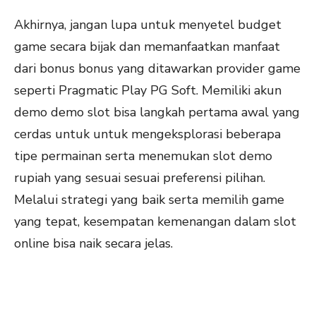
Akhirnya, jangan lupa untuk menyetel budget
game secara bijak dan memanfaatkan manfaat
dari bonus bonus yang ditawarkan provider game
seperti Pragmatic Play PG Soft. Memiliki akun
demo demo slot bisa langkah pertama awal yang
cerdas untuk untuk mengeksplorasi beberapa
tipe permainan serta menemukan slot demo
rupiah yang sesuai sesuai preferensi pilihan.
Melalui strategi yang baik serta memilih game
yang tepat, kesempatan kemenangan dalam slot
online bisa naik secara jelas.