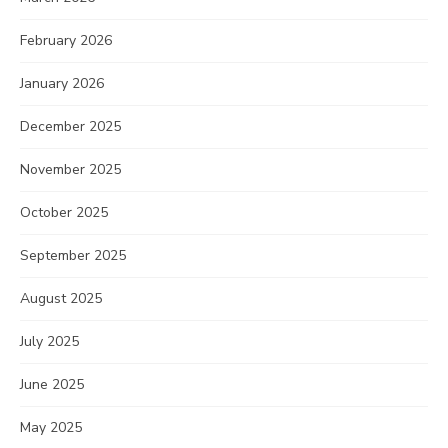
February 2026
January 2026
December 2025
November 2025
October 2025
September 2025
August 2025
July 2025
June 2025
May 2025