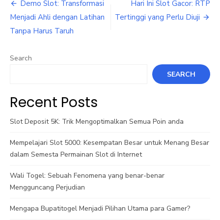
Post
Demo Slot: Transformasi
Hari Ini Slot Gacor: RTP
navigation
Menjadi Ahli dengan Latihan
Tertinggi yang Perlu Diuji
Tanpa Harus Taruh
Search
SEARCH
Recent Posts
Slot Deposit 5K: Trik Mengoptimalkan Semua Poin anda
Mempelajari Slot 5000: Kesempatan Besar untuk Menang Besar
dalam Semesta Permainan Slot di Internet
Wali Togel: Sebuah Fenomena yang benar-benar
Mengguncang Perjudian
Mengapa Bupatitogel Menjadi Pilihan Utama para Gamer?