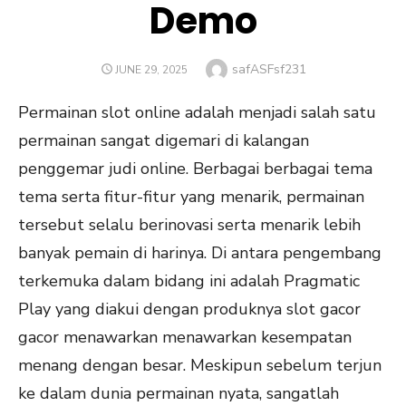
Demo
Author
safASFsf231
POSTED
JUNE 29, 2025
ON
Permainan slot online adalah menjadi salah satu
permainan sangat digemari di kalangan
penggemar judi online. Berbagai berbagai tema
tema serta fitur-fitur yang menarik, permainan
tersebut selalu berinovasi serta menarik lebih
banyak pemain di harinya. Di antara pengembang
terkemuka dalam bidang ini adalah Pragmatic
Play yang diakui dengan produknya slot gacor
gacor menawarkan menawarkan kesempatan
menang dengan besar. Meskipun sebelum terjun
ke dalam dunia permainan nyata, sangatlah