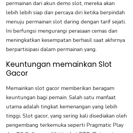
permainan dari akun demo slot, mereka akan
lebih lebih siap dan percaya diri ketika berpindah
menuju permainan slot daring dengan tarif sejati.
Ini berfungsi mengurangi perasaan cemas dan
meningkatkan kesempatan berhasil saat akhirnya
berpartisipasi dalam permainan yang.
Keuntungan memainkan Slot
Gacor
Memainkan slot gacor memberikan beragam
keuntungan bagi pemain. Salah satu manfaat
utama adalah tingkat kemenangan yang lebih
tinggi. Slot gacor, yang sering kali disediakan oleh
pengembang terkemuka seperti Pragmatic Play