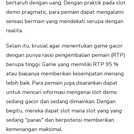
bertaruh dengan uang. Dengan praktik pada slot
demo pragmatic, para pemain dapat mengalami
sensasi bermain yang mendekati serupa dengan
realita.
Selain itu, krusial agar menentukan game gacor
dengan punya rasio pengembalian pemain (RTP)
berupa tinggi. Game yang memiliki RTP 95 %
atau biasanya memberikan kesempatan menang
lebih baik. Para pemain juga disarankan dapat
untuk mencari informasi mengenai slot demo
sedang gacor dan sedang dimainkan. Dengan
begitu, mereka dapat slot mana slot yang yang
sedang "panas" dan berpotensi memberikan
kemenangan maksimal.