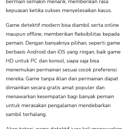
bermain semakin menarik, memberikan rasa
kepuasan ketika sukses menyelesaikan kasus.
Game detektif modern bisa diambil serta online
maupun offline, memberikan fleksibilitas kepada
pemain. Dengan banyaknya pilihan, seperti game
berbasis Android dan iOS yang ringan, baik game
HD untuk PC dan konsol, siapa saja bisa
menemukan permainan sesuai cocok preferensi
mereka. Game tanpa iklan dan permainan dapat
dimainkan secara gratis amat populer dan
menawarkan kesempatan bagi banyak pemain
untuk merasakan pengalaman mendebarkan
sambil terhalang.