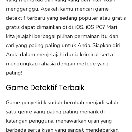
mengganggu. Apakah kamu mencari game
detektif terbaru yang sedang populer atau gratis
gratis dapat dimainkan di di, iOS, iOS PC? Mari
kita jelajahi berbagai pilihan permainan itu dan
cari yang paling paling untuk Anda. Siapkan diri
Anda dalam menjelajahi dunia kriminal serta
mengungkap rahasia dengan metode yang
paling!
Game Detektif Terbaik
Game penyelidik sudah berubah menjadi salah
satu genre yang paling paling menarik di
kalangan pengguna, menawarkan ujian yang
berbeda serta kisah yang sangat mendebarkan.