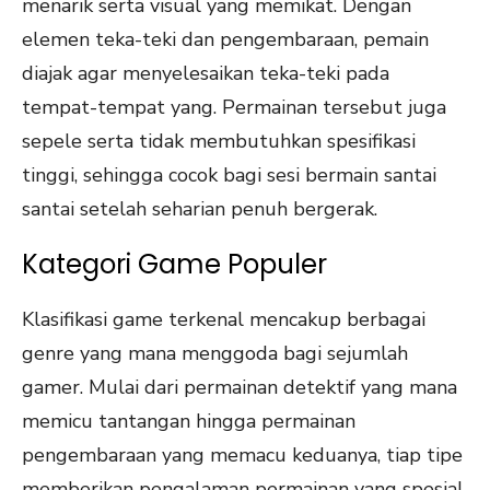
menarik serta visual yang memikat. Dengan
elemen teka-teki dan pengembaraan, pemain
diajak agar menyelesaikan teka-teki pada
tempat-tempat yang. Permainan tersebut juga
sepele serta tidak membutuhkan spesifikasi
tinggi, sehingga cocok bagi sesi bermain santai
santai setelah seharian penuh bergerak.
Kategori Game Populer
Klasifikasi game terkenal mencakup berbagai
genre yang mana menggoda bagi sejumlah
gamer. Mulai dari permainan detektif yang mana
memicu tantangan hingga permainan
pengembaraan yang memacu keduanya, tiap tipe
memberikan pengalaman permainan yang spesial.