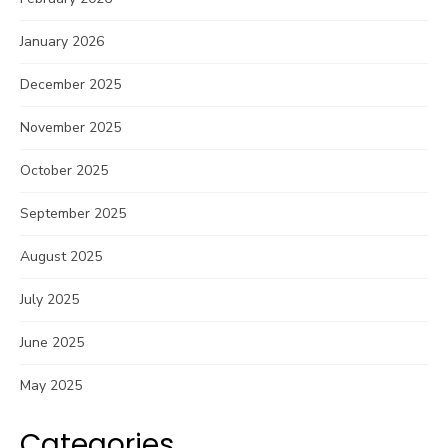
January 2026
December 2025
November 2025
October 2025
September 2025
August 2025
July 2025
June 2025
May 2025
Categories